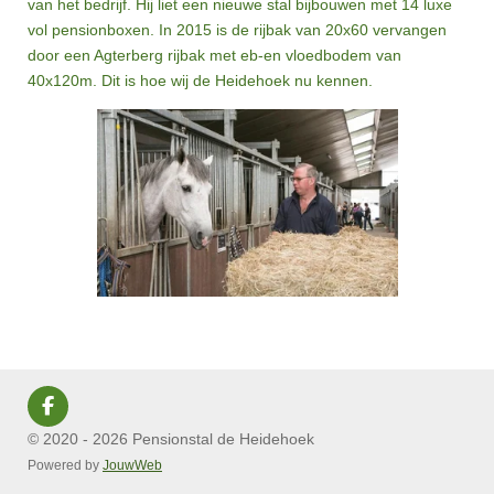
van het bedrijf. Hij liet een nieuwe stal bijbouwen met 14 luxe
vol pensionboxen. In 2015 is de rijbak van 20x60 vervangen
door een Agterberg rijbak met eb-en vloedbodem van
40x120m. Dit is hoe wij de Heidehoek nu kennen.
F
a
© 2020 - 2026 Pensionstal de Heidehoek
c
Powered by
JouwWeb
e
b